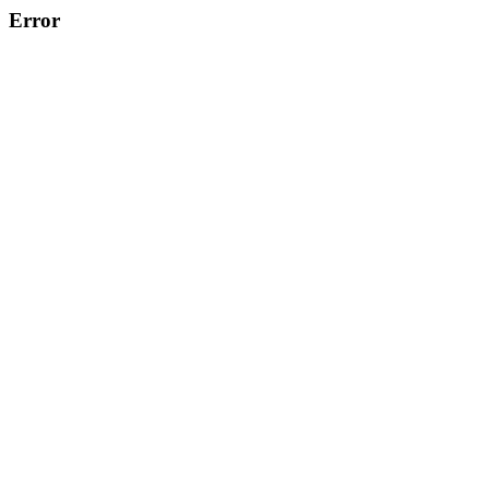
Error