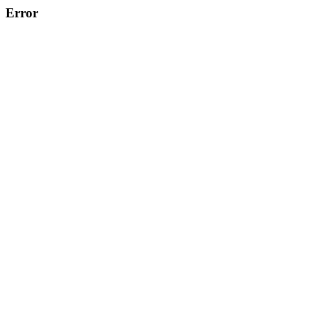
Error